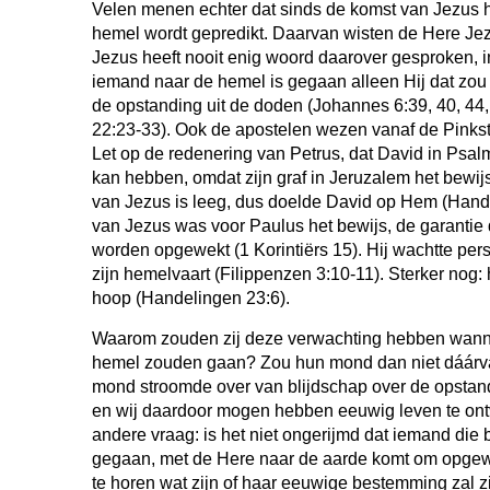
Velen menen echter dat sinds de komst van Jezus h
hemel wordt gepredikt. Daarvan wisten de Here Jez
Jezus heeft nooit enig woord daarover gesproken, in
iemand naar de hemel is gegaan alleen Hij dat zou 
de opstanding uit de doden (Johannes 6:39, 40, 44,
22:23-33). Ook de apostelen wezen vanaf de Pinkst
Let op de redenering van Petrus, dat David in Psal
kan hebben, omdat zijn graf in Jeruzalem het bewijs
van Jezus is leeg, dus doelde David op Hem (Hand
van Jezus was voor Paulus het bewijs, de garantie 
worden opgewekt (1 Korintiërs 15). Hij wachtte perso
zijn hemelvaart (Filippenzen 3:10-11). Sterker nog: 
hoop (Handelingen 23:6).
Waarom zouden zij deze verwachting hebben wanneer
hemel zouden gaan? Zou hun mond dan niet dáárv
mond stroomde over van blijdschap over de opstand
en wij daardoor mogen hebben eeuwig leven te ont
andere vraag: is het niet ongerijmd dat iemand die b
gegaan, met de Here naar de aarde komt om opgew
te horen wat zijn of haar eeuwige bestemming zal z