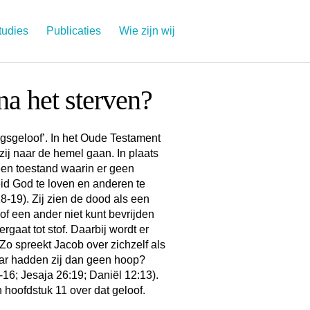
tudies
Publicaties
Wie zijn wij
na het sterven?
ngsgeloof’. In het Oude Testament
zij naar de hemel gaan. In plaats
een toestand waarin er geen
id God te loven en anderen te
8-19). Zij zien de dood als een
 of een ander niet kunt bevrijden
gaat tot stof. Daarbij wordt er
o spreekt Jacob over zichzelf als
aar hadden zij dan geen hoop?
-16; Jesaja 26:19; Daniël 12:13).
n hoofdstuk 11 over dat geloof.