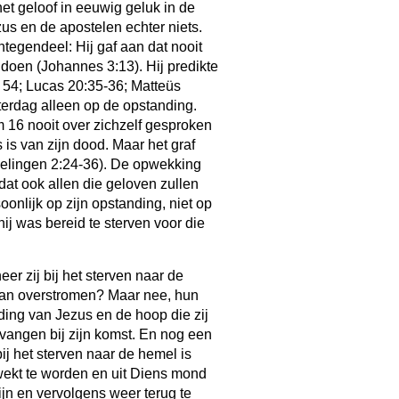
et geloof in eeuwig geluk in de
us en de apostelen echter niets.
tegendeel: Hij gaf aan dat nooit
doen (Johannes 3:13). Hij predikte
 54; Lucas 20:35-36; Matteüs
erdag alleen op de opstanding.
m 16 nooit over zichzelf gesproken
 is van zijn dood. Maar het graf
elingen 2:24-36). De opwekking
dat ook allen die geloven zullen
onlijk op zijn opstanding, niet op
hij was bereid te sterven voor die
 zij bij het sterven naar de
an overstromen? Maar nee, hun
ing van Jezus en de hoop die zij
vangen bij zijn komst. En nog een
ij het sterven naar de hemel is
ekt te worden en uit Diens mond
ijn en vervolgens weer terug te