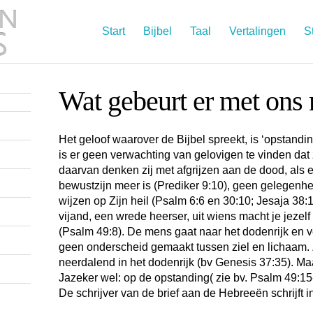
Start
Bijbel
Taal
Vertalingen
S
Wat gebeurt er met ons 
Het geloof waarover de Bijbel spreekt, is ‘opstandi
is er geen verwachting van gelovigen te vinden dat 
daarvan denken zij met afgrijzen aan de dood, als 
bewustzijn meer is (Prediker 9:10), geen gelegenhe
wijzen op Zijn heil (Psalm 6:6 en 30:10; Jesaja 38:1
vijand, een wrede heerser, uit wiens macht je jezelf
(Psalm 49:8). De mens gaat naar het dodenrijk en ver
geen onderscheid gemaakt tussen ziel en lichaam. Z
neerdalend in het dodenrijk (bv Genesis 37:35). M
Jazeker wel: op de opstanding( zie bv. Psalm 49:15
De schrijver van de brief aan de Hebreeën schrijft i