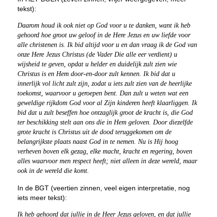
tekst):
Daarom houd ik ook niet op God voor u te danken, want ik heb
gehoord hoe groot uw geloof in de Here Jezus en uw liefde voor
alle christenen is. Ik bid altijd voor u en dan vraag ik de God van
onze Here Jezus Christus (de Vader Die alle eer verdient) u
wijsheid te geven, opdat u helder en duidelijk zult zien wie
Christus is en Hem door-en-door zult kennen. Ik bid dat u
innerlijk vol licht zult zijn, zodat u iets zult zien van de heerlijke
toekomst, waarvoor u geroepen bent. Dan zult u weten wat een
geweldige rijkdom God voor al Zijn kinderen heeft klaarliggen. Ik
bid dat u zult beseffen hoe ontzaglijk groot de kracht is, die God
ter beschikking stelt aan ons die in Hem geloven. Door diezelfde
grote kracht is Christus uit de dood teruggekomen om de
belangrijkste plaats naast God in te nemen. Nu is Hij hoog
verheven boven elk gezag, elke macht, kracht en regering, boven
alles waarvoor men respect heeft; niet alleen in deze wereld, maar
ook in de wereld die komt.
In de BGT (veertien zinnen, veel eigen interpretatie, nog
iets meer tekst):
Ik heb gehoord dat jullie in de Heer Jezus geloven, en dat jullie