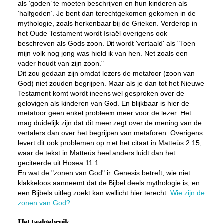
als ‘goden’ te moeten beschrijven en hun kinderen als
‘halfgoden’. Je bent dan terechtgekomen gekomen in de
mythologie, zoals herkenbaar bij de Grieken. Verderop in
het Oude Testament wordt Israël overigens ook
beschreven als Gods zoon. Dit wordt 'vertaald' als "Toen
mijn volk nog jong was hield ik van hen. Net zoals een
vader houdt van zijn zoon."
Dit zou gedaan zijn omdat lezers de metafoor (zoon van
God) niet zouden begrijpen. Maar als je dan tot het Nieuwe
Testament komt wordt ineens wel gesproken over de
gelovigen als kinderen van God. En blijkbaar is hier de
metafoor geen enkel probleem meer voor de lezer. Het
mag duidelijk zijn dat dit meer zegt over de mening van de
vertalers dan over het begrijpen van metaforen. Overigens
levert dit ook problemen op met het citaat in Matteüs 2:15,
waar de tekst in Matteüs heel anders luidt dan het
geciteerde uit Hosea 11:1.
En wat de "zonen van God" in Genesis betreft, wie niet
klakkeloos aanneemt dat de Bijbel deels mythologie is, en
een Bijbels uitleg zoekt kan wellicht hier terecht:
Wie zijn de
zonen van God?
.
Het taalgebruik