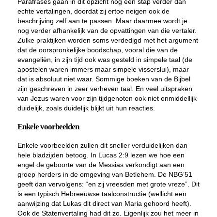
Parafrases gaan in dit opzicht nog een stap verder dan
echte vertalingen, doordat zij ertoe neigen ook de
beschrijving zelf aan te passen. Maar daarmee wordt je
nog verder afhankelijk van de opvattingen van die vertaler.
Zulke praktijken worden soms verdedigd met het argument
dat de oorspronkelijke boodschap, vooral die van de
evangeliën, in zijn tijd ook was gesteld in simpele taal (de
apostelen waren immers maar simpele visserslui), maar
dat is absoluut niet waar. Sommige boeken van de Bijbel
zijn geschreven in zeer verheven taal. En veel uitspraken
van Jezus waren voor zijn tijdgenoten ook niet onmiddellijk
duidelijk, zoals duidelijk blijkt uit hun reacties.
Enkele voorbeelden
Enkele voorbeelden zullen dit sneller verduidelijken dan
hele bladzijden betoog. In Lucas 2:9 lezen we hoe een
engel de geboorte van de Messias verkondigt aan een
groep herders in de omgeving van Betlehem. De NBG’51
geeft dan vervolgens: “en zij vreesden met grote vreze”. Dit
is een typisch Hebreeuwse taalconstructie (wellicht een
aanwijzing dat Lukas dit direct van Maria gehoord heeft).
Ook de Statenvertaling had dit zo. Eigenlijk zou het meer in