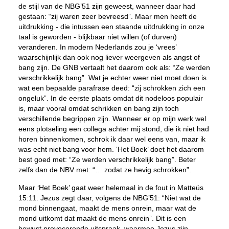
de stijl van de NBG’51 zijn geweest, wanneer daar had
gestaan: “zij waren zeer bevreesd”. Maar men heeft de
uitdrukking - die intussen een staande uitdrukking in onze
taal is geworden - blijkbaar niet willen (of durven)
veranderen. In modern Nederlands zou je ‘vrees’
waarschijnlijk dan ook nog liever weergeven als angst of
bang zijn. De GNB vertaalt het daarom ook als: “Ze werden
verschrikkelijk bang”. Wat je echter weer niet moet doen is
wat een bepaalde parafrase deed: “zij schrokken zich een
ongeluk”. In de eerste plaats omdat dit nodeloos populair
is, maar vooral omdat schrikken en bang zijn toch
verschillende begrippen zijn. Wanneer er op mijn werk wel
eens plotseling een collega achter mij stond, die ik niet had
horen binnenkomen, schrok ik daar wel eens van, maar ik
was echt niet bang voor hem. ‘Het Boek’ doet het daarom
best goed met: “Ze werden verschrikkelijk bang”. Beter
zelfs dan de NBV met: “… zodat ze hevig schrokken”.
Maar ‘Het Boek’ gaat weer helemaal in de fout in Matteüs
15:11. Jezus zegt daar, volgens de NBG’51: “Niet wat de
mond binnengaat, maakt de mens onrein, maar wat de
mond uitkomt dat maakt de mens onrein”. Dit is een
bewust provocerende uitspraak, waarmee Jezus zijn