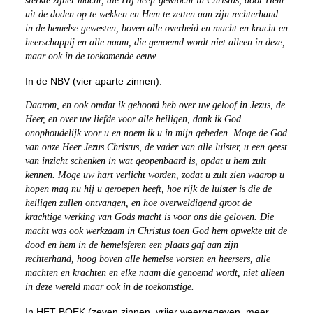
sterkte zijner macht, die Hij heeft gewrocht in Christus, door Hem
uit de doden op te wekken en Hem te zetten aan zijn rechterhand
in de hemelse gewesten, boven alle overheid en macht en kracht en
heerschappij en alle naam, die genoemd wordt niet alleen in deze,
maar ook in de toekomende eeuw.
In de NBV (vier aparte zinnen):
Daarom, en ook omdat ik gehoord heb over uw geloof in Jezus, de
Heer, en over uw liefde voor alle heiligen, dank ik God
onophoudelijk voor u en noem ik u in mijn gebeden. Moge de God
van onze Heer Jezus Christus, de vader van alle luister, u een geest
van inzicht schenken in wat geopenbaard is, opdat u hem zult
kennen. Moge uw hart verlicht worden, zodat u zult zien waarop u
hopen mag nu hij u geroepen heeft, hoe rijk de luister is die de
heiligen zullen ontvangen, en hoe overweldigend groot de
krachtige werking van Gods macht is voor ons die geloven. Die
macht was ook werkzaam in Christus toen God hem opwekte uit de
dood en hem in de hemelsferen een plaats gaf aan zijn
rechterhand, hoog boven alle hemelse vorsten en heersers, alle
machten en krachten en elke naam die genoemd wordt, niet alleen
in deze wereld maar ook in de toekomstige.
In HET BOEK (zeven zinnen, vrijer weergegeven, meer