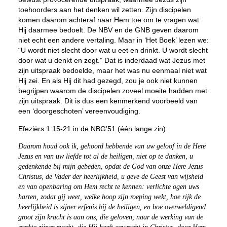
toehoorders aan het denken wil zetten. Zijn discipelen
komen daarom achteraf naar Hem toe om te vragen wat
Hij daarmee bedoelt. De NBV en de GNB geven daarom
niet echt een andere vertaling. Maar in ‘Het Boek’ lezen we:
“U wordt niet slecht door wat u eet en drinkt. U wordt slecht
door wat u denkt en zegt.” Dat is inderdaad wat Jezus met
zijn uitspraak bedoelde, maar het was nu eenmaal niet wat
Hij zei. En als Hij dit had gezegd, zou je ook niet kunnen
begrijpen waarom de discipelen zoveel moeite hadden met
zijn uitspraak. Dit is dus een kenmerkend voorbeeld van
een ‘doorgeschoten’ vereenvoudiging.
Efeziërs 1:15-21 in de NBG’51 (één lange zin):
Daarom houd ook ik, gehoord hebbende van uw geloof in de Here
Jezus en van uw liefde tot al de heiligen, niet op te danken, u
gedenkende bij mijn gebeden, opdat de God van onze Here Jezus
Christus, de Vader der heerlijkheid, u geve de Geest van wijsheid
en van openbaring om Hem recht te kennen: verlichte ogen uws
harten, zodat gij weet, welke hoop zijn roeping wekt, hoe rijk de
heerlijkheid is zijner erfenis bij de heiligen, en hoe overweldigend
groot zijn kracht is aan ons, die geloven, naar de werking van de