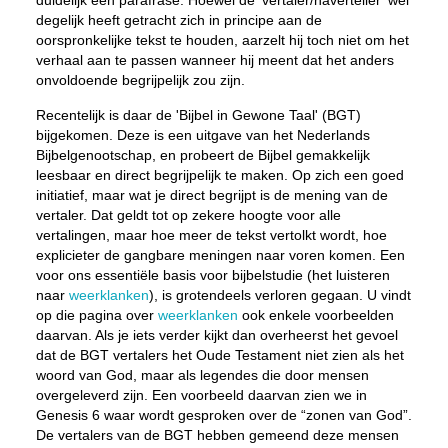
duidelijk een parafrase. Hoewel de ‘vertaler/naverteller’ wel
degelijk heeft getracht zich in principe aan de
oorspronkelijke tekst te houden, aarzelt hij toch niet om het
verhaal aan te passen wanneer hij meent dat het anders
onvoldoende begrijpelijk zou zijn.
Recentelijk is daar de 'Bijbel in Gewone Taal' (BGT)
bijgekomen. Deze is een uitgave van het Nederlands
Bijbelgenootschap, en probeert de Bijbel gemakkelijk
leesbaar en direct begrijpelijk te maken. Op zich een goed
initiatief, maar wat je direct begrijpt is de mening van de
vertaler. Dat geldt tot op zekere hoogte voor alle
vertalingen, maar hoe meer de tekst vertolkt wordt, hoe
explicieter de gangbare meningen naar voren komen. Een
voor ons essentiële basis voor bijbelstudie (het luisteren
naar
weerklanken
), is grotendeels verloren gegaan. U vindt
op die pagina over
weerklanken
ook enkele voorbeelden
daarvan. Als je iets verder kijkt dan overheerst het gevoel
dat de BGT vertalers het Oude Testament niet zien als het
woord van God, maar als legendes die door mensen
overgeleverd zijn. Een voorbeeld daarvan zien we in
Genesis 6 waar wordt gesproken over de “zonen van God”.
De vertalers van de BGT hebben gemeend deze mensen