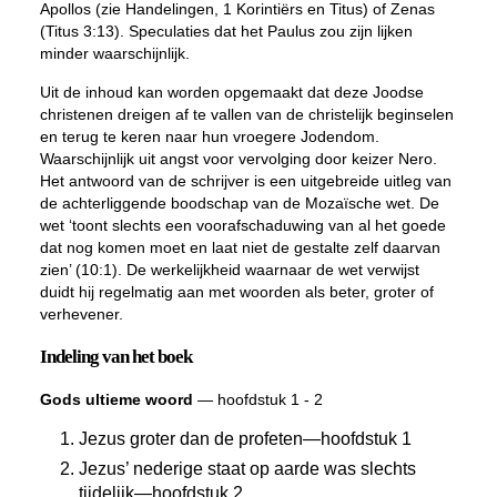
Apollos (zie Handelingen, 1 Korintiërs en Titus) of Zenas
(Titus 3:13). Speculaties dat het Paulus zou zijn lijken
minder waarschijnlijk.
Uit de inhoud kan worden opgemaakt dat deze Joodse
christenen dreigen af te vallen van de christelijk beginselen
en terug te keren naar hun vroegere Jodendom.
Waarschijnlijk uit angst voor vervolging door keizer Nero.
Het antwoord van de schrijver is een uitgebreide uitleg van
de achterliggende boodschap van de Mozaïsche wet. De
wet ‘toont slechts een voorafschaduwing van al het goede
dat nog komen moet en laat niet de gestalte zelf daarvan
zien’ (10:1). De werkelijkheid waarnaar de wet verwijst
duidt hij regelmatig aan met woorden als beter, groter of
verhevener.
Indeling van het boek
Gods ultieme woord
— hoofdstuk 1 - 2
Jezus groter dan de profeten—hoofdstuk 1
Jezus’ nederige staat op aarde was slechts
tijdelijk—hoofdstuk 2