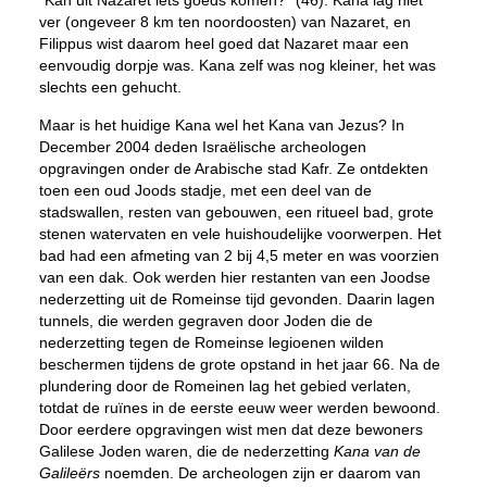
“Kan uit Nazaret iets goeds komen?” (46). Kana lag niet
ver (ongeveer 8 km ten noordoosten) van Nazaret, en
Filippus wist daarom heel goed dat Nazaret maar een
eenvoudig dorpje was. Kana zelf was nog kleiner, het was
slechts een gehucht.
Maar is het huidige Kana wel het Kana van Jezus? In
December 2004 deden Israëlische archeologen
opgravingen onder de Arabische stad Kafr. Ze ontdekten
toen een oud Joods stadje, met een deel van de
stadswallen, resten van gebouwen, een ritueel bad, grote
stenen watervaten en vele huishoudelijke voorwerpen. Het
bad had een afmeting van 2 bij 4,5 meter en was voorzien
van een dak. Ook werden hier restanten van een Joodse
nederzetting uit de Romeinse tijd gevonden. Daarin lagen
tunnels, die werden gegraven door Joden die de
nederzetting tegen de Romeinse legioenen wilden
beschermen tijdens de grote opstand in het jaar 66. Na de
plundering door de Romeinen lag het gebied verlaten,
totdat de ruïnes in de eerste eeuw weer werden bewoond.
Door eerdere opgravingen wist men dat deze bewoners
Galilese Joden waren, die de nederzetting
Kana van de
Galileërs
noemden. De archeologen zijn er daarom van