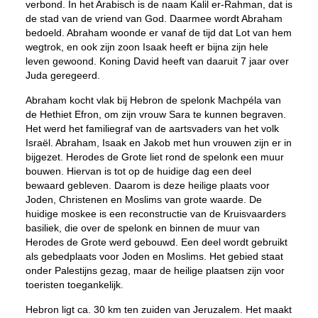
verbond. In het Arabisch is de naam Kalil er-Rahman, dat is
de stad van de vriend van God. Daarmee wordt Abraham
bedoeld. Abraham woonde er vanaf de tijd dat Lot van hem
wegtrok, en ook zijn zoon Isaak heeft er bijna zijn hele
leven gewoond. Koning David heeft van daaruit 7 jaar over
Juda geregeerd.
Abraham kocht vlak bij Hebron de spelonk Machpéla van
de Hethiet Efron, om zijn vrouw Sara te kunnen begraven.
Het werd het familiegraf van de aartsvaders van het volk
Israël. Abraham, Isaak en Jakob met hun vrouwen zijn er in
bijgezet. Herodes de Grote liet rond de spelonk een muur
bouwen. Hiervan is tot op de huidige dag een deel
bewaard gebleven. Daarom is deze heilige plaats voor
Joden, Christenen en Moslims van grote waarde. De
huidige moskee is een reconstructie van de Kruisvaarders
basiliek, die over de spelonk en binnen de muur van
Herodes de Grote werd gebouwd. Een deel wordt gebruikt
als gebedplaats voor Joden en Moslims. Het gebied staat
onder Palestijns gezag, maar de heilige plaatsen zijn voor
toeristen toegankelijk.
Hebron ligt ca. 30 km ten zuiden van Jeruzalem. Het maakt