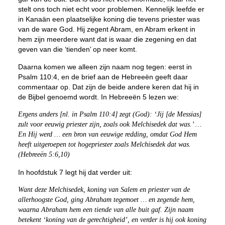
stelt ons toch niet echt voor problemen. Kennelijk leefde er
in Kanaän een plaatselijke koning die tevens priester was
van de ware God. Hij zegent Abram, en Abram erkent in
hem zijn meerdere want dat is waar die zegening en dat
geven van die ‘tienden’ op neer komt.
Daarna komen we alleen zijn naam nog tegen: eerst in
Psalm 110:4, en de brief aan de Hebreeën geeft daar
commentaar op. Dat zijn de beide andere keren dat hij in
de Bijbel genoemd wordt. In Hebreeën 5 lezen we:
Ergens anders [nl. in Psalm 110:4] zegt (God): ‘Jij [de Messias]
zult voor eeuwig priester zijn, zoals ook Melchisedek dat was.’ …
En Hij werd … een bron van eeuwige redding, omdat God Hem
heeft uitgeroepen tot hogepriester
zoals Melchisedek dat was.
(Hebreeën 5:6,10)
In hoofdstuk 7 legt hij dat verder uit:
Want deze Melchisedek, koning van Salem en priester van de
allerhoogste God, ging Abraham tegemoet … en zegende hem,
waarna Abraham hem een tiende van alle buit gaf. Zijn naam
betekent ‘koning van de gerechtigheid’, en verder is hij ook koning