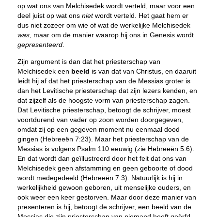
op wat ons van Melchisedek wordt verteld, maar voor een
deel juist op wat ons
niet
wordt verteld. Het gaat hem er
dus niet zozeer om wie of wat de werkelijke Melchisedek
was
, maar om de manier waarop hij ons in Genesis wordt
gepresenteerd
.
Zijn argument is dan dat het priesterschap van
Melchisedek een
beeld
is van dat van Christus, en daaruit
leidt hij af dat het priesterschap van de Messias groter is
dan het Levitische priesterschap dat zijn lezers kenden, en
dat zijzelf als de hoogste vorm van priesterschap zagen.
Dat Levitische priesterschap, betoogt de schrijver, moest
voortdurend van vader op zoon worden doorgegeven,
omdat zij op een gegeven moment nu eenmaal dood
gingen (Hebreeën 7:23). Maar het priesterschap van de
Messias is volgens Psalm 110 eeuwig (zie Hebreeën 5:6).
En dat wordt dan geïllustreerd door het feit dat ons van
Melchisedek geen afstamming en geen geboorte of dood
wordt medegedeeld (Hebreeën 7:3). Natuurlijk is hij in
werkelijkheid gewoon geboren, uit menselijke ouders, en
ook weer een keer gestorven. Maar door deze manier van
presenteren is hij, betoogt de schrijver, een beeld van de
Messias die zijn priesterschap van niemand heeft geërfd