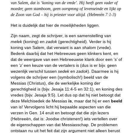
van Salem, dat is ‘koning van de vrede’. Hij heeft geen vader of
moeder, geen stamboom, geen oorsprong of levenseinde en
lijkt op
de Zoon van God – hij is priester voor altijd. (Hebreeën 7:1-3)
Het is duidelijk dat hier de moeilijkheden liggen.
Zijn naam, zegt de schrijver, is een samenstelling van
melek
(koning) en
zadok
(gerechtigheid). Verder is hij
koning van Salem, dat verwant is aan
shalom
(vrede).
Bedenk daarbij dat het Hebreeuws geen klinkers kent, en
dat de weergave van een Hebreeuwse klank door een ‘s’ of
een ‘z’ een keuze van de vertalers is (dus is er bijv. geen
wezenlijk verschil tussen
sedek
en
zadok
). Daarmee is hij
volgens de schrijver een (symbolisch!) beeld van de
Messias (Christus), die de werkelijke koning der
gerechtigheid is (bijv. Jesaja 11:4-5 en 32:1), en koning des
vredes (bijv. Jesaja 9:5). Let dus op dat hij niet betoogt dat
deze Melchisedek de Messias
is
, maar dat hij er een
beeld
van is! Vervolgens licht hij bepaalde aspecten van die
verzen in Gen. 14 eruit en betoogt dat die zijn lezers
(Hebreeën, dat is: Joodse christenen!) iets vertellen over
de eigenschappen van dat Messiasschap. De problemen
ontstaan nu uit het feit dat zijn argument niet alleen berust