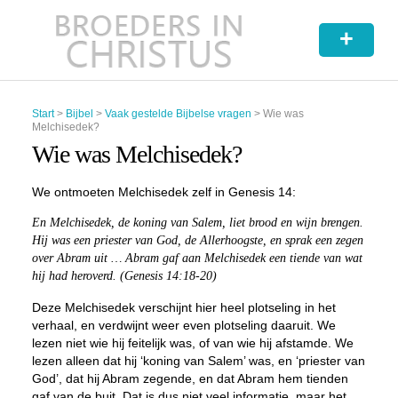
+
Start
>
Bijbel
>
Vaak gestelde Bijbelse vragen
>
Wie was
Melchisedek?
Wie was Melchisedek?
We ontmoeten Melchisedek zelf in Genesis 14:
En Melchisedek, de koning van Salem, liet brood en wijn brengen.
Hij was een priester van God, de Allerhoogste, en sprak een zegen
over Abram uit … Abram gaf aan Melchisedek een tiende van wat
hij had heroverd. (Genesis 14:18-20)
Deze Melchisedek verschijnt hier heel plotseling in het
verhaal, en verdwijnt weer even plotseling daaruit. We
lezen niet wie hij feitelijk was, of van wie hij afstamde. We
lezen alleen dat hij ‘koning van Salem’ was, en ‘priester van
God’, dat hij Abram zegende, en dat Abram hem tienden
gaf van de buit. Dat is dus niet veel informatie, maar het