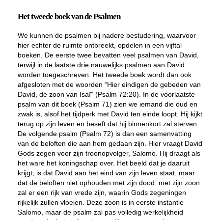
Het tweede boek van de Psalmen
We kunnen de psalmen bij nadere bestudering, waarvoor
hier echter de ruimte ontbreekt, opdelen in een vijftal
boeken. De eerste twee bevatten veel psalmen van David,
terwijl in de laatste drie nauwelijks psalmen aan David
worden toegeschreven. Het tweede boek wordt dan ook
afgesloten met de woorden “Hier eindigen de gebeden van
David, de zoon van Isaï” (Psalm 72:20). In de voorlaatste
psalm van dit boek (Psalm 71) zien we iemand die oud en
zwak is, alsof het tijdperk met David ten einde loopt. Hij kijkt
terug op zijn leven en beseft dat hij binnenkort zal sterven.
De volgende psalm (Psalm 72) is dan een samenvatting
van de beloften die aan hem gedaan zijn. Hier vraagt David
Gods zegen voor zijn troonopvolger, Salomo. Hij draagt als
het ware het koningschap over. Het beeld dat je daaruit
krijgt, is dat David aan het eind van zijn leven staat, maar
dat de beloften niet ophouden met zijn dood: met zijn zoon
zal er een rijk van vrede zijn, waarin Gods zegeningen
rijkelijk zullen vloeien. Deze zoon is in eerste instantie
Salomo, maar de psalm zal pas volledig werkelijkheid