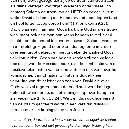
van hen) wordt gezegd dat zij op de troon van God zaten,
als diens vertegenwoordiger. We lezen onder meer "Zo
besteeg Salomo de troon van de HEER en volgde hij zijn
vader David als koning op. Hij ondervond geen tegenstand
en heel Israël accepteerde hem" (1 Kronieken 29:23).
David was een man naar Gods hart, die God in alles trouw
was, maar ook een man aan wiens handen teveel bloed
kleefde om de tempel te kunnen bouwen. Salomo was een
man rijkelijk gezegend door God, die regeerde in vrede
over een groot gebied, en met ongekende wijsheid Gods
volk kon leiden. Geen van beiden konden zij een volledig
beeld zijn van de Messias, maar juist de combinatie van de
positieve elementen van beiden vertellen ons veel over het
koningschap van Christus. Christus is duidelijk een
vervulling van de belofte: een zoon van David die over
Gods volk zal regeren totdat de noodzaak voor koningen
ophoudt, wanneer Jezus het koningschap overdraagt aan
zijn Vader (zie 1 Kor. 15:24). We zien dan ook hoe vers 8
van de psalm geciteerd wordt in een vers dat duidelijk
spreekt over het koningschap van Jezus:
“Juich, Sion, Jeruzalem, schreeuw het uit van vreugde! Je koning
is in aantocht, bekleed met gerechtigheid en zege. Nederig komt