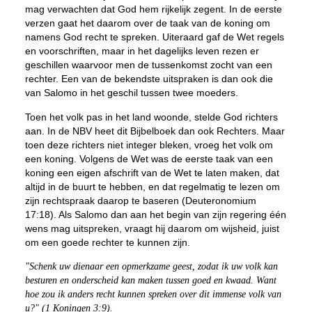
mag verwachten dat God hem rijkelijk zegent. In de eerste
verzen gaat het daarom over de taak van de koning om
namens God recht te spreken. Uiteraard gaf de Wet regels
en voorschriften, maar in het dagelijks leven rezen er
geschillen waarvoor men de tussenkomst zocht van een
rechter. Een van de bekendste uitspraken is dan ook die
van Salomo in het geschil tussen twee moeders.
Toen het volk pas in het land woonde, stelde God richters
aan. In de NBV heet dit Bijbelboek dan ook Rechters. Maar
toen deze richters niet integer bleken, vroeg het volk om
een koning. Volgens de Wet was de eerste taak van een
koning een eigen afschrift van de Wet te laten maken, dat
altijd in de buurt te hebben, en dat regelmatig te lezen om
zijn rechtspraak daarop te baseren (Deuteronomium
17:18). Als Salomo dan aan het begin van zijn regering één
wens mag uitspreken, vraagt hij daarom om wijsheid, juist
om een goede rechter te kunnen zijn.
"Schenk uw dienaar een opmerkzame geest, zodat ik uw volk kan
besturen en onderscheid kan maken tussen goed en kwaad. Want
hoe zou ik anders recht kunnen spreken over dit immense volk van
u?" (1 Koningen 3:9).