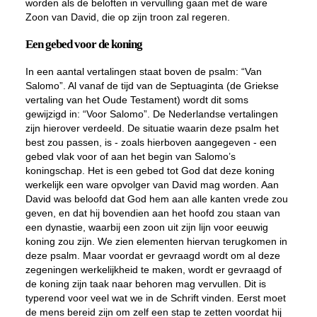
worden als de beloften in vervulling gaan met de ware
Zoon van David, die op zijn troon zal regeren.
Een gebed voor de koning
In een aantal vertalingen staat boven de psalm: “Van
Salomo”. Al vanaf de tijd van de Septuaginta (de Griekse
vertaling van het Oude Testament) wordt dit soms
gewijzigd in: “Voor Salomo”. De Nederlandse vertalingen
zijn hierover verdeeld. De situatie waarin deze psalm het
best zou passen, is - zoals hierboven aangegeven - een
gebed vlak voor of aan het begin van Salomo’s
koningschap. Het is een gebed tot God dat deze koning
werkelijk een ware opvolger van David mag worden. Aan
David was beloofd dat God hem aan alle kanten vrede zou
geven, en dat hij bovendien aan het hoofd zou staan van
een dynastie, waarbij een zoon uit zijn lijn voor eeuwig
koning zou zijn. We zien elementen hiervan terugkomen in
deze psalm. Maar voordat er gevraagd wordt om al deze
zegeningen werkelijkheid te maken, wordt er gevraagd of
de koning zijn taak naar behoren mag vervullen. Dit is
typerend voor veel wat we in de Schrift vinden. Eerst moet
de mens bereid zijn om zelf een stap te zetten voordat hij