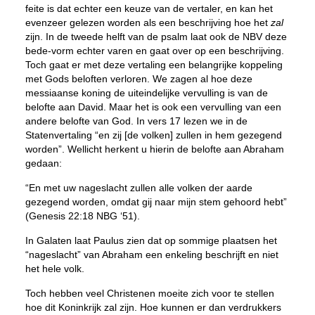
feite is dat echter een keuze van de vertaler, en kan het
evenzeer gelezen worden als een beschrijving hoe het
zal
zijn. In de tweede helft van de psalm laat ook de NBV deze
bede-vorm echter varen en gaat over op een beschrijving.
Toch gaat er met deze vertaling een belangrijke koppeling
met Gods beloften verloren. We zagen al hoe deze
messiaanse koning de uiteindelijke vervulling is van de
belofte aan David. Maar het is ook een vervulling van een
andere belofte van God. In vers 17 lezen we in de
Statenvertaling “en zij [de volken] zullen in hem gezegend
worden”. Wellicht herkent u hierin de belofte aan Abraham
gedaan:
“En met uw nageslacht zullen alle volken der aarde
gezegend worden, omdat gij naar mijn stem gehoord hebt”
(Genesis 22:18 NBG ‘51).
In Galaten laat Paulus zien dat op sommige plaatsen het
“nageslacht” van Abraham een enkeling beschrijft en niet
het hele volk.
Toch hebben veel Christenen moeite zich voor te stellen
hoe dit Koninkrijk zal zijn. Hoe kunnen er dan verdrukkers