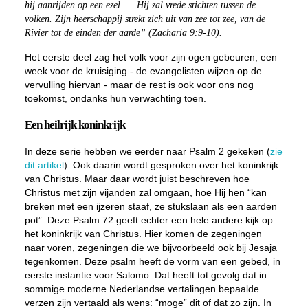
hij aanrijden op een ezel. ... Hij zal vrede stichten tussen de
volken. Zijn heerschappij strekt zich uit van zee tot zee, van de
Rivier tot de einden der aarde” (Zacharia 9:9-10).
Het eerste deel zag het volk voor zijn ogen gebeuren, een
week voor de kruisiging - de evangelisten wijzen op de
vervulling hiervan - maar de rest is ook voor ons nog
toekomst, ondanks hun verwachting toen.
Een heilrijk koninkrijk
In deze serie hebben we eerder naar Psalm 2 gekeken (
zie
dit artikel
). Ook daarin wordt gesproken over het koninkrijk
van Christus. Maar daar wordt juist beschreven hoe
Christus met zijn vijanden zal omgaan, hoe Hij hen “kan
breken met een ijzeren staaf, ze stukslaan als een aarden
pot”. Deze Psalm 72 geeft echter een hele andere kijk op
het koninkrijk van Christus. Hier komen de zegeningen
naar voren, zegeningen die we bijvoorbeeld ook bij Jesaja
tegenkomen. Deze psalm heeft de vorm van een gebed, in
eerste instantie voor Salomo. Dat heeft tot gevolg dat in
sommige moderne Nederlandse vertalingen bepaalde
verzen zijn vertaald als wens: “moge” dit of dat zo zijn. In