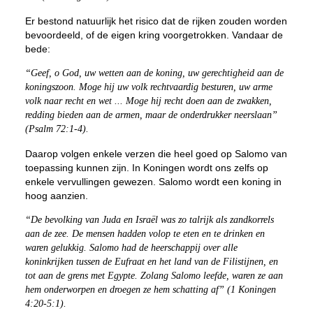
Er bestond natuurlijk het risico dat de rijken zouden worden
bevoordeeld, of de eigen kring voorgetrokken. Vandaar de
bede:
“Geef, o God, uw wetten aan de koning, uw gerechtigheid aan de
koningszoon. Moge hij uw volk rechtvaardig besturen, uw arme
volk naar recht en wet ... Moge hij recht doen aan de zwakken,
redding bieden aan de armen, maar de onderdrukker neerslaan”
(Psalm 72:1-4).
Daarop volgen enkele verzen die heel goed op Salomo van
toepassing kunnen zijn. In Koningen wordt ons zelfs op
enkele vervullingen gewezen. Salomo wordt een koning in
hoog aanzien.
“De bevolking van Juda en Israël was zo talrijk als zandkorrels
aan de zee. De mensen hadden volop te eten en te drinken en
waren gelukkig. Salomo had de heerschappij over alle
koninkrijken tussen de Eufraat en het land van de Filistijnen, en
tot aan de grens met Egypte. Zolang Salomo leefde, waren ze aan
hem onderworpen en droegen ze hem schatting af” (1 Koningen
4:20-5:1).