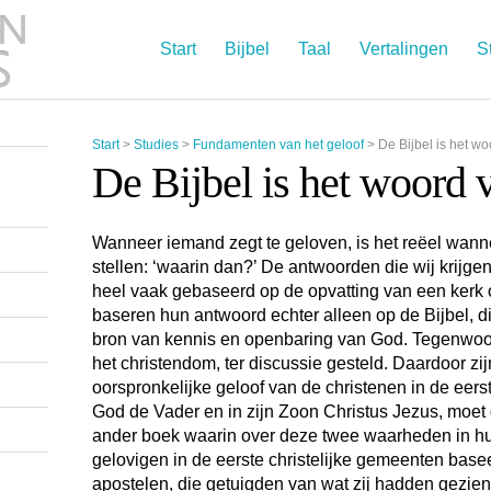
Start
Bijbel
Taal
Vertalingen
S
Start
>
Studies
>
Fundamenten van het geloof
>
De Bijbel is het w
De Bijbel is het woord
Wanneer iemand zegt te geloven, is het reëel wann
stellen: ‘waarin dan?’ De antwoorden die wij krijgen
heel vaak gebaseerd op de opvatting van een kerk o
baseren hun antwoord echter alleen op de Bijbel, d
bron van kennis en openbaring van God. Tegenwoordi
het christendom, ter discussie gesteld. Daardoor zi
oorspronkelijke geloof van de christenen in de eers
God de Vader en in zijn Zoon Christus Jezus, moet 
ander boek waarin over deze twee waarheden in h
gelovigen in de eerste christelijke gemeenten base
apostelen, die getuigden van wat zij hadden gezie