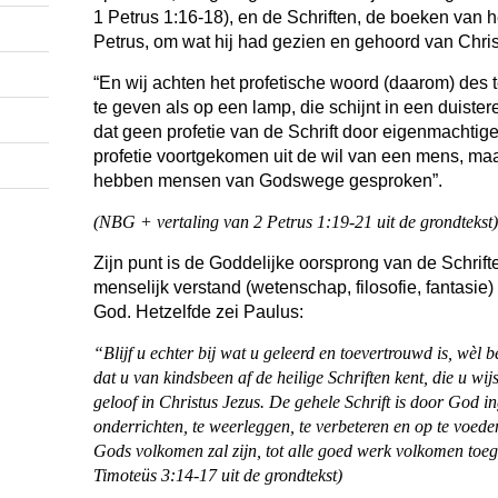
1 Petrus 1:16-18), en de Schriften, de boeken van 
Petrus, om wat hij had gezien en gehoord van Chri
“En wij achten het profetische woord (daarom) des te
te geven als op een lamp, die schijnt in een duiste
dat geen profetie van de Schrift door eigenmachtige 
profetie voortgekomen uit de wil van een mens, maa
hebben mensen van Godswege gesproken”.
(NBG + vertaling van 2 Petrus 1:19-21 uit de grondtekst)
Zijn punt is de Goddelijke oorsprong van de Schrifte
menselijk verstand (wetenschap, filosofie, fantasie
God. Hetzelfde zei Paulus:
“Blijf u echter bij wat u geleerd en toevertrouwd is, wèl 
dat u van kindsbeen af de heilige Schriften kent, die u wi
geloof in Christus Jezus. De gehele Schrift is door God in
onderrichten, te weerleggen, te verbeteren en op te voede
Gods volkomen zal zijn, tot alle goed werk volkomen toe
Timoteüs 3:14-17 uit de grondtekst)