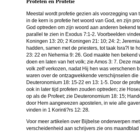
Profeten en Profetie
Meestal wordt profetie gezien als voorzegging van
in de kern is profetie het woord van God, en zijn p
God optreden om zijn woord aan anderen bekend te
parallel te zien in Exodus 7:1-2. Voorbeelden vinde
Koningen 13: 20; 2 Koningen 21: 10; 24: 2; Jeremia 
hadden, samen met de priesters, tot taak Isra?l te
23: 22 en Nehemia 9: 26. God maakte hen bekend wa
doen en laten van het volk; zie Amos 3: 7. Deze ma
volk zelf verkozen, nadat Hij hen was verschenen bi
waren over de ontzagwekkende verschijnselen die
Deuteronomium 18: 15-22 en 13: 1-5. Door de prof
ook in later tijd profeten zouden optreden; zie Hose
op als de Profeet; zie Deuteronomium 18: 15; Hand
door Hem aangewezen apostelen, in wie alle gave
vinden in 1 Korinti?rs 12: 28.
Voor meer artikelen over Bijbelse onderwerpen me
verscheidenheid aan schrijvers zie ons maandblad