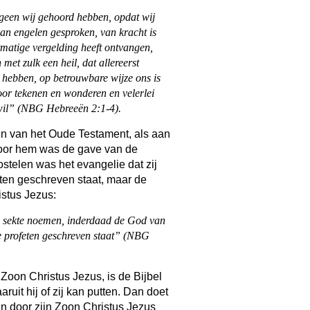
een wij gehoord hebben, opdat wij
van engelen gesproken, van kracht is
matige vergelding heeft ontvangen,
met zulk een heil, dat allereerst
 hebben, op betrouwbare wijze ons is
oor tekenen en wonderen en velerlei
 wil” (NBG Hebreeën 2:1-4).
ten van het Oude Testament, als aan
voor hem was de gave van de
stelen was het evangelie dat zij
ten geschreven staat, maar de
stus Jezus:
een sekte noemen, inderdaad de God van
de profeten geschreven staat” (NBG
 Zoon Christus Jezus, is de Bijbel
uit hij of zij kan putten. Dan doet
ken door zijn Zoon Christus Jezus