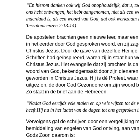
“En hierom danken ook wij God onophoudelijk, dat u, to
ons hebt ontvangen, het hebt aangenomen, niet als een 
inderdaad is, als een woord van God, dat ook werkzaam i
Tessalonicenzen 2:13-14)
De apostelen brachten geen nieuwe leer, maar een
in het eerder door God gesproken woord, en zij zag
Christus Jezus. Door de gave van dezelfde Heilige 
Schriften had geïnspireerd, waren zij in staat hun w
Christus Jezus. Het evangelie dat zij brachten is 
woord van God, bekendgemaakt door zijn dienaren d
geworden in Christus Jezus. Hij is dè Profeet, waar
uitgezien, de door God Gezondene om zijn woord 
Zo staat in de brief aan de Hebreeën:
“Nadat God eertijds vele malen en op vele wijzen tot de 
heeft Hij nu in het laatst van de dagen tot ons gesprok
Vervolgens gaf de schrijver, door een vergelijking 
bemiddeling van engelen van God ontving, aan van
Gods Zoon daarom is: