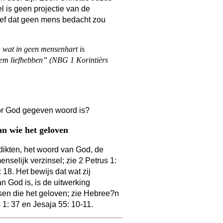
l is geen projectie van de
eef dat geen mens bedacht zou
n wat in geen mensenhart is
Hem liefhebben” (NBG 1 Korintiërs
oor God gegeven woord is?
n wie het geloven
dikten, het woord van God, de
selijk verzinsel; zie 2 Petrus 1:
18. Het bewijs dat wat zij
 God is, is de uitwerking
sen die het geloven; zie Hebree?n
 1: 37 en Jesaja 55: 10-11.