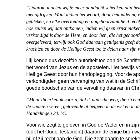
“Daarom moeten wij te meer aandacht schenken aan hetg
niet afdrijven. Want indien het woord, door bemiddeling 
gebleken, en elke overtreding en ongehoorzaamheid recht
hoe zullen wij dan ontkomen, indien wij geen ernst maken 
verkondigd is door de Here, en door hen, die het gehoord
overgeleverd, terwijl ook God daaraan getuigenis geeft d
krachten en door de Heilige Geest toe te delen naar zijn
Hij kende dus dezelfde autoriteit toe aan de Schrif
het woord van Jezus en de apostelen. Het bewijs 
Heilige Geest door hun handoplegging. Voor de apo
verkondigden geen vervanging van wat in de Schrif
goede boodschap van de vervulling daarvan in Chri
“Maar dit erken ik voor u, dat ik naar die weg, die zij 
de vaderen vereer, gelovende al hetgeen in de wet en in 
Handelingen 24:14).
Voor wie zegt te geloven in God de Vader en in zijn
(ook het Oude Testament) daarom de enige bron waar
hij of zij recht aan de God, Die zegt daarin te spre