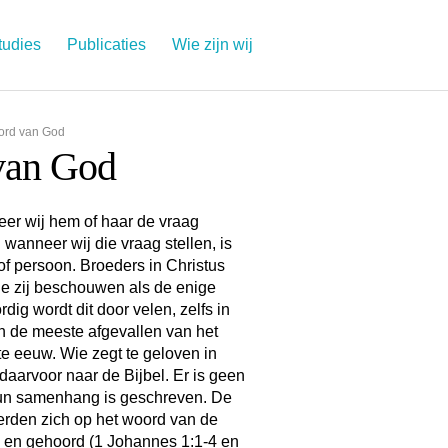
tudies
Publicaties
Wie zijn wij
oord van God
 van God
eer wij hem of haar de vraag
 wanneer wij die vraag stellen, is
f persoon. Broeders in Christus
ie zij beschouwen als de enige
g wordt dit door velen, zelfs in
jn de meeste afgevallen van het
te eeuw. Wie zegt te geloven in
daarvoor naar de Bijbel. Er is geen
un samenhang is geschreven. De
erden zich op het woord van de
n en gehoord (1 Johannes 1:1-4 en