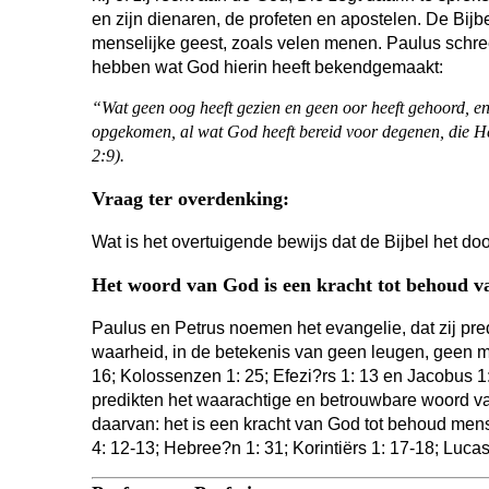
en zijn dienaren, de profeten en apostelen. De Bijbe
menselijke geest, zoals velen menen. Paulus schr
hebben wat God hierin heeft bekendgemaakt:
“Wat geen oog heeft gezien en geen oor heeft gehoord, e
opgekomen, al wat God heeft bereid voor degenen, die 
2:9).
Vraag ter overdenking:
Wat is het overtuigende bewijs dat de Bijbel het d
Het woord van God is een kracht tot behoud va
Paulus en Petrus noemen het evangelie, dat zij pre
waarheid, in de betekenis van geen leugen, geen men
16; Kolossenzen 1: 25; Efezi?rs 1: 13 en Jacobus 1: 
predikten het waarachtige en betrouwbare woord van
daarvan: het is een kracht van God tot behoud men
4: 12-13; Hebree?n 1: 31; Korintiërs 1: 17-18; Lucas