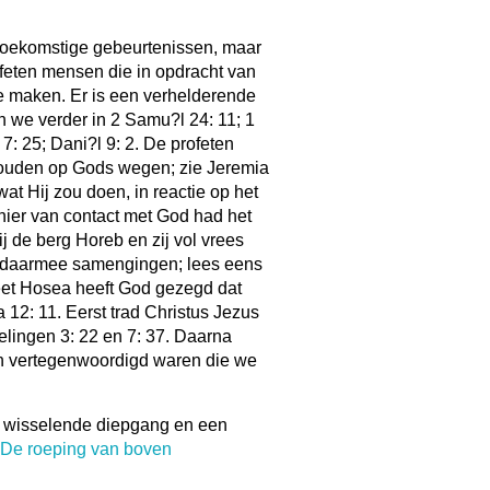
 toekomstige gebeurtenissen, maar
rofeten mensen die in opdracht van
 maken. Er is een verhelderende
n we verder in 2 Samu?l 24: 11; 1
7: 25; Dani?l 9: 2. De profeten
 houden op Gods wegen; zie Jeremia
t Hij zou doen, in reactie op het
nier van contact met God had het
j de berg Horeb en zij vol vrees
 daarmee samengingen; lees eens
eet Hosea heeft God gezegd dat
a 12: 11. Eerst trad Christus Jezus
elingen 3: 22 en 7: 37. Daarna
n vertegenwoordigd waren die we
t wisselende diepgang en een
De roeping van boven