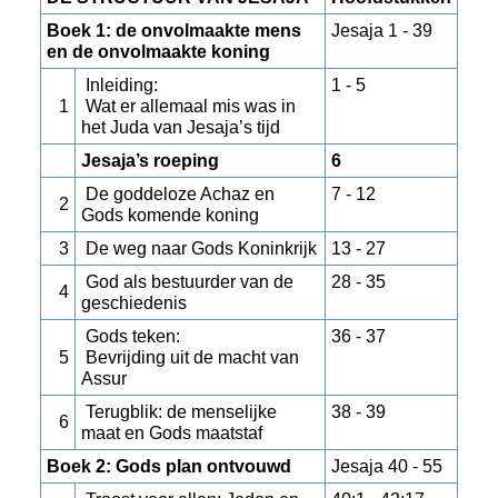
Boek 1: de onvolmaakte mens
Jesaja 1 - 39
en de onvolmaakte koning
Inleiding:
1 - 5
1
Wat er allemaal mis was in
het Juda van Jesaja’s tijd
Jesaja’s roeping
6
De goddeloze Achaz en
7 - 12
2
Gods komende koning
3
De weg naar Gods Koninkrijk
13 - 27
God als bestuurder van de
28 - 35
4
geschiedenis
Gods teken:
36 - 37
5
Bevrijding uit de macht van
Assur
Terugblik: de menselijke
38 - 39
6
maat en Gods maatstaf
Boek 2: Gods plan ontvouwd
Jesaja 40 - 55