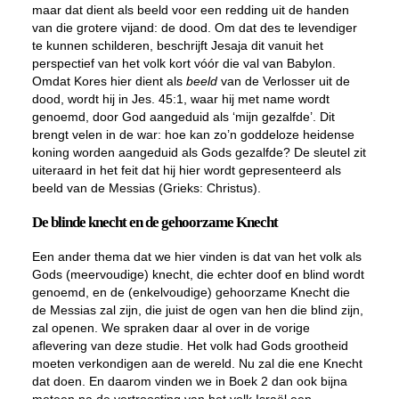
maar dat dient als beeld voor een redding uit de handen
van die grotere vijand: de dood. Om dat des te levendiger
te kunnen schilderen, beschrijft Jesaja dit vanuit het
perspectief van het volk kort vóór die val van Babylon.
Omdat Kores hier dient als
beeld
van de Verlosser uit de
dood, wordt hij in Jes. 45:1, waar hij met name wordt
genoemd, door God aangeduid als ‘mijn gezalfde’. Dit
brengt velen in de war: hoe kan zo’n goddeloze heidense
koning worden aangeduid als Gods gezalfde? De sleutel zit
uiteraard in het feit dat hij hier wordt gepresenteerd als
beeld van de Messias (Grieks: Christus).
De blinde knecht en de gehoorzame Knecht
Een ander thema dat we hier vinden is dat van het volk als
Gods (meervoudige) knecht, die echter doof en blind wordt
genoemd, en de (enkelvoudige) gehoorzame Knecht die
de Messias zal zijn, die juist de ogen van hen die blind zijn,
zal openen. We spraken daar al over in de vorige
aflevering van deze studie. Het volk had Gods grootheid
moeten verkondigen aan de wereld. Nu zal die ene Knecht
dat doen. En daarom vinden we in Boek 2 dan ook bijna