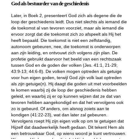
God als bestuurder van de geschiedenis
Later, in Boek 2, presenteert God zich als degene die de
loop der geschiedenis leidt. Dus niet slechts als iemand die
de toekomst al van tevoren voorziet, maar als iemand die
ervoor zorgt dat die toekomst zich zo afspeelt als Hij het
heeft bepaald. Die toekomst is niet een zelfstandig,
autonoom gebeuren, nee, die toekomst is onderworpen
aan
zijn
leiding, en ontvouwt zich volgens
zijn
plan. De
profetie gebruikt daarvoor het beeld van een rechtszaak
tussen God en de goden der volken (Jes. 41:1, 21-29;
43:9-13; 44:6-8). De volken mogen optreden als getuige
voor hun eigen goden, terwijl God
zijn
volk laat optreden
als
zijn
getuige(n). Hij daagt die goden uit met voorbeelden
te komen waarbij zij de loop der geschiedenis hebben
geleid, en waarbij zij er op kunnen wijzen dat ze dat van
tevoren hebben aangekondigd en dat het vervolgens ook
zo is gebeurd. Of anders, om alsnog zoiets aan te
kondigen (41:22-23), wat dan later zal gebeuren.
Vervolgens roept Hij zijn eigen volk op om te getuigen dat
Hijzelf dat daadwerkelijk heeft gedaan. Dit tekent Hem als
een betrouwbaar God, op wiens woord je kunt vertrouwen.