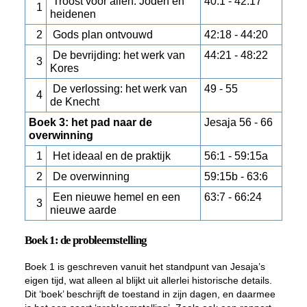
Troost voor allen: Joden en
40:1 - 42:17
1
heidenen
2
Gods plan ontvouwd
42:18 - 44:20
De bevrijding: het werk van
44:21 - 48:22
3
Kores
De verlossing: het werk van
49 - 55
4
de Knecht
Boek 3: het pad naar de
Jesaja 56 - 66
overwinning
1
Het ideaal en de praktijk
56:1 - 59:15a
2
De overwinning
59:15b - 63:6
Een nieuwe hemel en een
63:7 - 66:24
3
nieuwe aarde
Boek 1: de probleemstelling
Boek 1 is geschreven vanuit het standpunt van Jesaja’s
eigen tijd, wat alleen al blijkt uit allerlei historische details.
Dit ‘boek’ beschrijft de toestand in zijn dagen, en daarmee