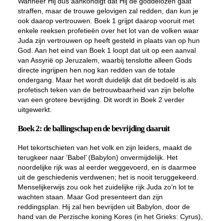
Wanneer Hij dus aankondigt dat Hij de goddelozen gaat
straffen, maar de trouwe gelovigen zal redden, dan kun je
ook daarop vertrouwen. Boek 1 grijpt daarop vooruit met
enkele reeksen profetieën over het lot van de volken waar
Juda zijn vertrouwen op heeft gesteld in plaats van op hun
God. Aan het eind van Boek 1 loopt dat uit op een aanval
van Assyrië op Jeruzalem, waarbij tenslotte alleen Gods
directe ingrijpen hen nog kan redden van de totale
ondergang. Maar het wordt duidelijk dat dit bedoeld is als
profetisch teken van de betrouwbaarheid van zijn belofte
van een grotere bevrijding. Dit wordt in Boek 2 verder
uitgewerkt.
Boek 2: de ballingschap en de bevrijding daaruit
Het tekortschieten van het volk en zijn leiders, maakt de
terugkeer naar ‘Babel’ (Babylon) onvermijdelijk. Het
noordelijke rijk was al eerder weggevoerd, en is daarmee
uit de geschiedenis verdwenen; het is nooit teruggekeerd.
Menselijkerwijs zou ook het zuidelijke rijk Juda zo’n lot te
wachten staan. Maar God presenteert dan zijn
reddingsplan. Hij zal hen bevrijden uit Babylon, door de
hand van de Perzische koning Kores (in het Grieks: Cyrus),