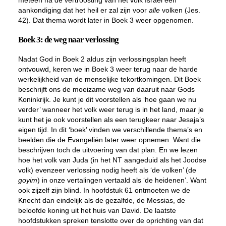
meteen na de vertroosting van het volk Israël een
aankondiging dat het heil er zal zijn voor
alle
volken (Jes.
42). Dat thema wordt later in Boek 3 weer opgenomen.
Boek 3: de weg naar verlossing
Nadat God in Boek 2 aldus zijn verlossingsplan heeft
ontvouwd, keren we in Boek 3 weer terug naar de harde
werkelijkheid van de menselijke tekortkomingen. Dit Boek
beschrijft ons de moeizame weg van daaruit naar Gods
Koninkrijk. Je kunt je dit voorstellen als ‘hoe gaan we nu
verder’ wanneer het volk weer terug is in het land, maar je
kunt het je ook voorstellen als een terugkeer naar Jesaja’s
eigen tijd. In dit ‘boek’ vinden we verschillende thema’s en
beelden die de Evangeliën later weer opnemen. Want die
beschrijven toch de uitvoering van dat plan. En we lezen
hoe het volk van Juda (in het NT aangeduid als het Joodse
volk) evenzeer verlossing nodig heeft als ‘de volken’ (de
goyim
) in onze vertalingen vertaald als ‘de heidenen’. Want
ook zijzelf zijn blind. In hoofdstuk 61 ontmoeten we de
Knecht dan eindelijk als de gezalfde, de Messias, de
beloofde koning uit het huis van David. De laatste
hoofdstukken spreken tenslotte over de oprichting van dat