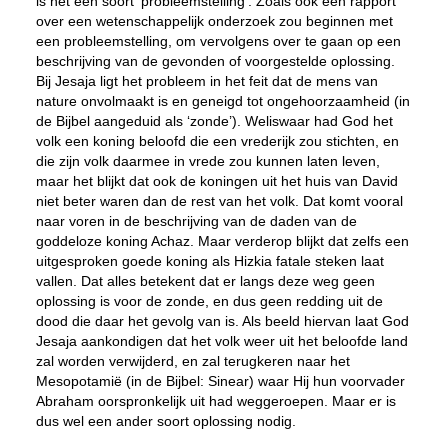
is het een soort ‘probleemstelling’. Zoals ook een rapport
over een wetenschappelijk onderzoek zou beginnen met
een probleemstelling, om vervolgens over te gaan op een
beschrijving van de gevonden of voorgestelde oplossing.
Bij Jesaja ligt het probleem in het feit dat de mens van
nature onvolmaakt is en geneigd tot ongehoorzaamheid (in
de Bijbel aangeduid als ‘zonde’). Weliswaar had God het
volk een koning beloofd die een vrederijk zou stichten, en
die zijn volk daarmee in vrede zou kunnen laten leven,
maar het blijkt dat ook de koningen uit het huis van David
niet beter waren dan de rest van het volk. Dat komt vooral
naar voren in de beschrijving van de daden van de
goddeloze koning Achaz. Maar verderop blijkt dat zelfs een
uitgesproken goede koning als Hizkia fatale steken laat
vallen. Dat alles betekent dat er langs deze weg geen
oplossing is voor de zonde, en dus geen redding uit de
dood die daar het gevolg van is. Als beeld hiervan laat God
Jesaja aankondigen dat het volk weer uit het beloofde land
zal worden verwijderd, en zal terugkeren naar het
Mesopotamië (in de Bijbel: Sinear) waar Hij hun voorvader
Abraham oorspronkelijk uit had weggeroepen. Maar er is
dus wel een ander soort oplossing nodig.