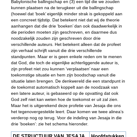
Babylonische ballingschap en (3) een tijd die we zouden
kunnen plaatsen na de terugkeer uit die ballingschap
(hoewel dat ‘boek’ eigenlijk minder strak is gekoppeld aan
een concreet tijdstip. Dat betekent niet dat wij de theorie
aanhangen dat die drie ‘boeken’ dan ook daadwerkelijk in
die perioden moeten zijn geschreven, en daarmee dus
noodzakelijk zouden zijn geschreven door drie
verschillende auteurs. Het betekent alleen dat de profeet
zijn verhaal schrijft vanuit die drie verschillende
standpunten. Maar er is geen enkele reden om te menen
dat God, die toch de eigenlijke achterliggende auteur is,
zijn profeet niet zou kunnen ‘verplaatsen’ naar een
toekomstige situatie en hem zijn boodschap vanuit die
situatie laten brengen. De denkwereld die een standpunt in
de toekomst automatisch koppelt aan de noodzaak van
een latere auteur, is gebaseerd op de opvatting dat ook
God zelf niet kan weten hoe de toekomst er uit zal zien.
Maar het is uitgerekend deze profetie van Jesaja die ons
het tegenovergestelde leert. Daar komen we twee alinea’s
verderop nog op terug. Voor de indeling van Jesaja in die
drie ‘boeken’: zie het schema hieronder.
DE STRUCTUUR VAN JESAJA
Hoofdstukken